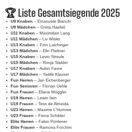
🏆 Liste Gesamtsiegende 2025
U9 Knaben
– Emanuele Bianchi
U9 Mädchen
– Greta Haefeli
U11 Knaben
– Maximilian Lang
U11 Mädchen
– Liv Wisler
U13 Knaben
– Finn Laichinger
U13 Mädchen
– Elin Plattner
U15 Knaben
– Levin Streule
U15 Mädchen
– Ronja Stalder
U17 Knaben
– Aubin Favre
U17 Mädchen
– Yaëlle Klauser
Fun Herren
– Jan Eichenberger
Fun Senioren
– Florian Uehle
Fun Frauen
– Eliane Müggler
U19 Herren
– Lewin Iten
U19 Frauen
– Tess de Almeida
U23 Herren
– Maxime L'Homme
U23 Frauen
– Fiona Schibler
Elite Herren
– Fabio Püntener
Elite Frauen
– Ramona Forchini